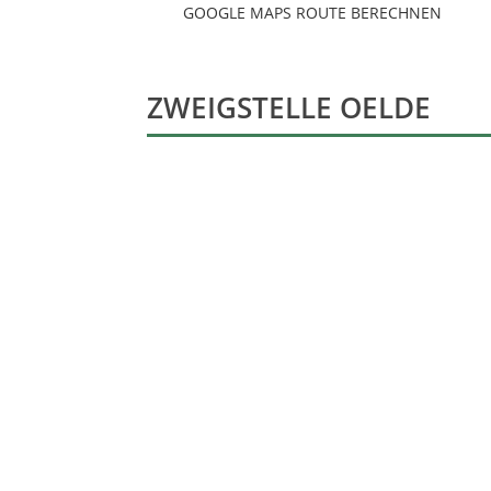
GOOGLE MAPS ROUTE BERECHNEN
ZWEIGSTELLE OELDE
Ennigerloher Straße 44
59302 Oelde
Telefon:
+49 2382 88 98 944
Mobil:
+49 171 774 10 19
E-Mail:
info@bikra.eu
GOOGLE MAPS ROUTE BERECHNEN