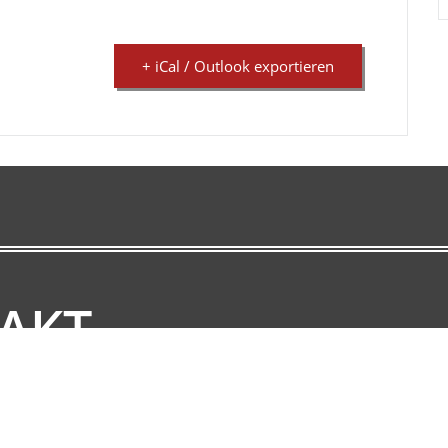
+ iCal / Outlook exportieren
AKT